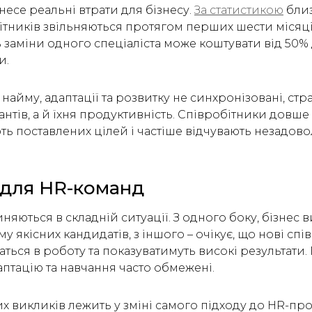
есе реальні втрати для бізнесу.
За статистикою
близ
ітників звільняються протягом перших шести місяц
 заміни одного спеціаліста може коштувати від 50%
и.
найму, адаптації та розвитку не синхронізовані, ст
нтів, а й їхня продуктивність. Співробітники довше
ть поставлених цілей і частіше відчувають незадово
 для HR-команд
няються в складній ситуації. З одного боку, бізнес 
 якісних кандидатів, з іншого – очікує, що нові сп
ться в роботу та показуватимуть високі результати
аптацію та навчання часто обмежені.
х викликів лежить у зміні самого підходу до HR-про