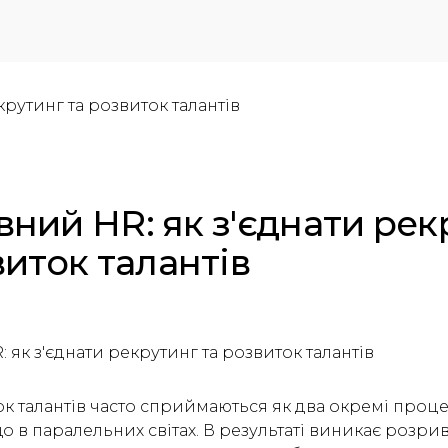
ний HR: як з'єднати рек
виток талантів
як з'єднати рекрутинг та розвиток талантів
ок талантів часто сприймаються як два окремі проц
в паралельних світах. В результаті виникає розрив