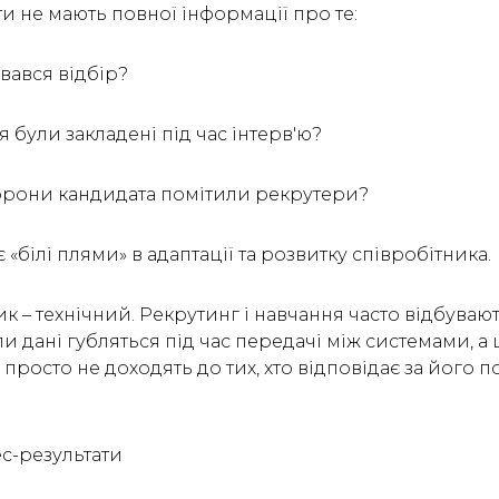
и не мають повної інформації про те:
увався відбір?
ня були закладені під час інтерв'ю?
сторони кандидата помітили рекрутери?
 «білі плями» в адаптації та розвитку співробітника.
 – технічний. Рекрутинг і навчання часто відбувают
ли дані губляться під час передачі між системами, а 
просто не доходять до тих, хто відповідає за його
ес-результати