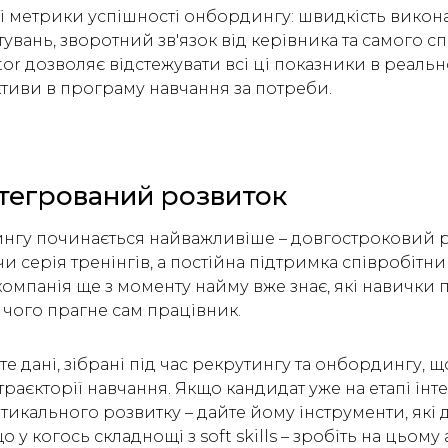
ткі метрики успішності онбордингу: швидкість викон
тувань, зворотний зв'язок від керівника та самого сп
or дозволяє відстежувати всі ці показники в реально
тиви в програму навчання за потреби.
Інтегрований розвиток
нгу починається найважливіше – довгостроковий р
и серія тренінгів, а постійна підтримка співробітник
 компанія ще з моменту найму вже знає, які навички
 чого прагне сам працівник.
е дані, зібрані під час рекрутингу та онбордингу, 
траєкторії навчання. Якщо кандидат уже на етапі інт
тикального розвитку – дайте йому інструменти, які
о у когось складнощі з soft skills – зробіть на цьому 