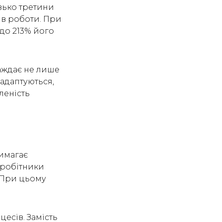
ько третини
ів роботи. При
 до 213% його
раждає не лише
 адаптуються,
леність
вимагає
івробітники
. При цьому
цесів. Замість