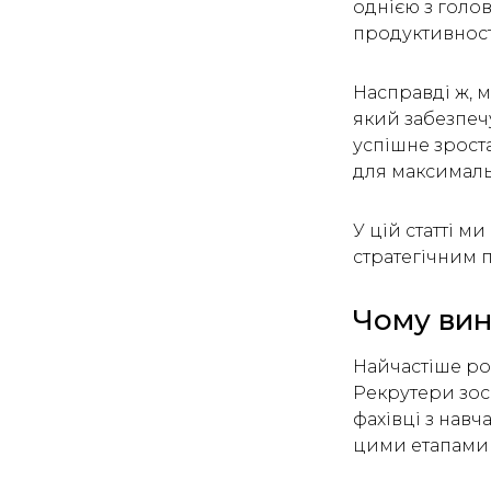
однією з голо
продуктивност
Насправді ж, м
який забезпечу
успішне зрост
для максималь
У цій статті м
стратегічним 
Чому вин
Найчастіше ро
Рекрутери зос
фахівці з навч
цими етапами ч