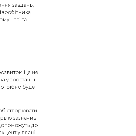
ання завдань,
івробітника.
му часі та
озвиток. Це не
а у зростанні.
 потрібно буде
щоб створювати
ерв’ю зазначив,
 допоможуть до
акцент у плані