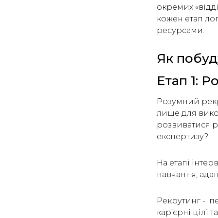
окремих «відді
кожен етап ло
ресурсами.
Як побуд
Етап 1: 
Розумний рекр
лише для вико
розвиватися р
експертизу?
На етапі інтер
навчання, адап
Рекрутинг - п
кар’єрні цілі 