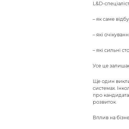
L&D-спеціаліст
– як саме відб
– які очікуван
– які сильні 
Усе це залишає
Ще один виклик
системах. Інко
про кандидата 
розвиток.
Вплив на бізн