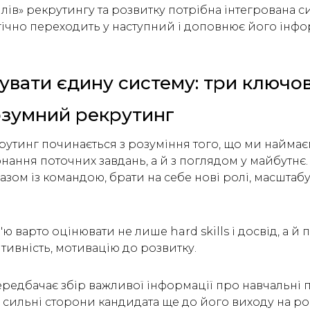
лів» рекрутингу та розвитку потрібна інтегрована с
гічно переходить у наступний і доповнює його інфо
увати єдину систему: три ключов
Розумний рекрутинг
утинг починається з розуміння того, що ми найма
нання поточних завдань, а й з поглядом у майбутнє.
азом із командою, брати на себе нові ролі, масштаб
в'ю варто оцінювати не лише hard skills і досвід, а й 
тивність, мотивацію до розвитку.
ередбачає збір важливої інформації про навчальні 
та сильні сторони кандидата ще до його виходу на ро