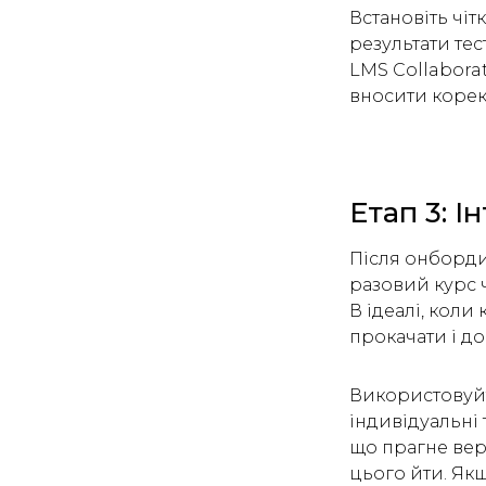
Встановіть чі
результати тес
LMS Collaborat
вносити корек
Етап 3: 
Після онборди
разовий курс ч
В ідеалі, коли
прокачати і до
Використовуйт
індивідуальні 
що прагне вер
цього йти. Якщ