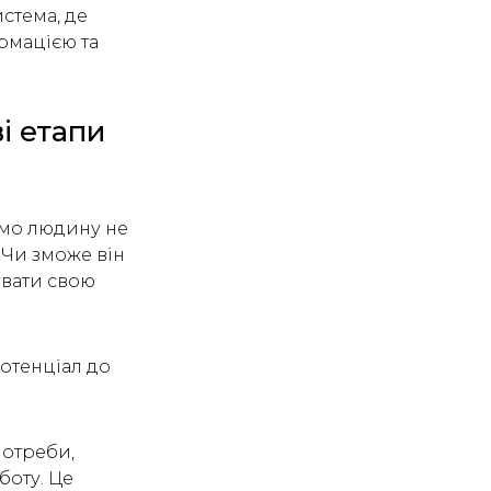
истема, де
рмацією та
і етапи
ємо людину не
 Чи зможе він
увати свою
потенціал до
потреби,
боту. Це