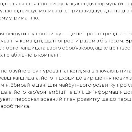
нді з навчання і розвитку заздалегідь формувати пе
у, що підвищує мотивацію, пришвидшує адаптацію 
ому утриманню.
ія рекрутингу і розвитку — це не просто тренд, а ст
ування команди, здатної рости разом з бізнесом. В
кторію кандидата варто обов’язково, адже це інвест
 і стабільність компанії.
истовуйте структуровані анкети, які включають пит
свід кандидата, його підходи до вирішення нових з
змін. Збирайте дані для майбутнього розвитку про си
ата, його кар'єрні амбіції та цілі. Ця інформація 
тувати персоналізований план розвитку ще до пер
івробітника.