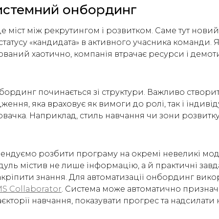
Системний онбординг
е міст між рекрутингом і розвитком. Саме тут новий
статусу «кандидата» в активного учасника команди.
ваний хаотично, компанія втрачає ресурси і демот
ординг починається зі структури. Важливо створит
ення, яка враховує як вимоги до ролі, так і індивід
вачка. Наприклад, стиль навчання чи зони розвитку
ендуємо розбити програму на окремі невеликі моду
уль містив не лише інформацію, а й практичні завда
кріпити знання. Для автоматизації онбординг вико
S Collaborator
. Система може автоматично признач
єкторії навчання, показувати прогрес та надсилати