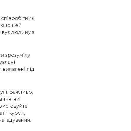
 співробітник
 Якщо цей
ивує людину з
и зрозумілу
уальні
, виявлені під
лі. Важливо,
ння, які
ристовуйте
ати курси,
 нагадування.