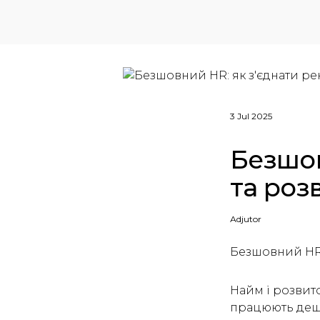
3 Jul 2025
Безшов
та роз
Аdjutor
Безшовний HR: 
Найм і розвит
працюють дещо 