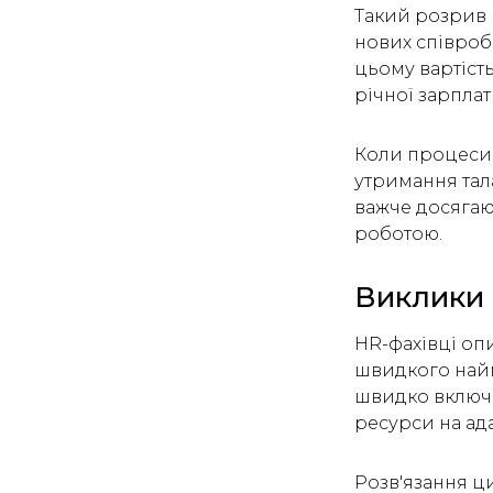
Такий розрив н
нових співроб
цьому вартість
річної зарплат
Коли процеси 
утримання тала
важче досягаю
роботою.
Виклики
HR-фахівці опи
швидкого найму
швидко включа
ресурси на ад
Розв'язання ци