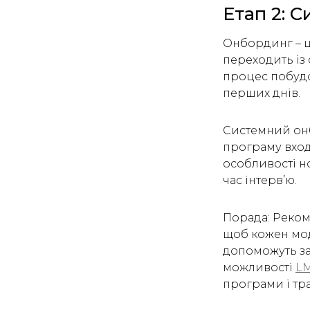
Етап 2: 
Онбординг – ц
переходить із 
процес побудо
перших днів.
Системний онб
програму входж
особливості но
час інтерв’ю.
Порада: Реком
щоб кожен мод
допоможуть за
можливості
LM
програми і тра