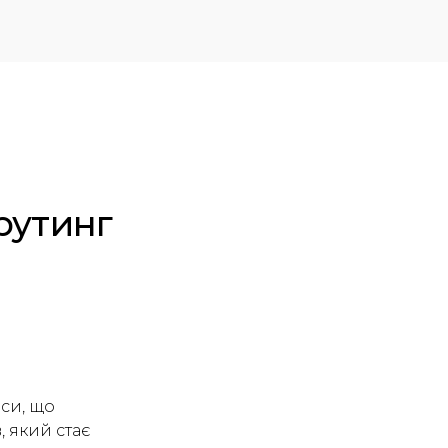
рутинг
еси, що
, який стає