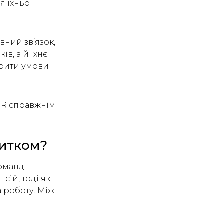
я їхньої
вний зв’язок,
в, а й їхнє
орити умови
 HR справжнім
витком?
оманд.
сій, тоді як
а роботу. Між