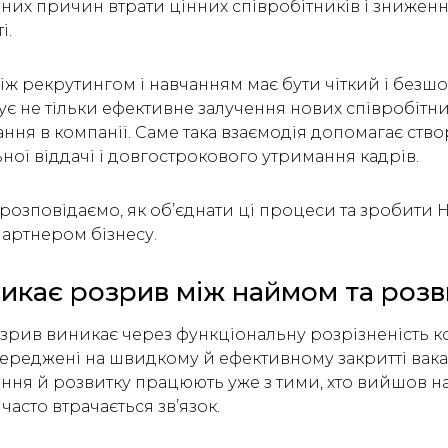
вних причин втрати цінних співробітників і зниженн
і.
іж рекрутингом і навчанням має бути чіткий і безшо
є не тільки ефективне залучення нових співробітникі
ання в компанії. Саме така взаємодія допомагає ств
ної віддачі і довгострокового утримання кадрів.
и розповідаємо, як об’єднати ці процеси та зробити
партнером бізнесу.
икає розрив між наймом та роз
зрив виникає через функціональну розрізненість к
ереджені на швидкому й ефективному закритті вакан
ання й розвитку працюють уже з тими, хто вийшов н
асто втрачається зв’язок.