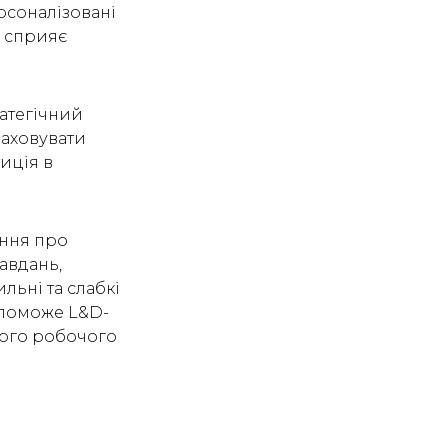
рсоналізовані
і сприяє
ратегічний
раховувати
иція в
ання про
авдань,
льні та слабкі
допоможе L&D-
шого робочого