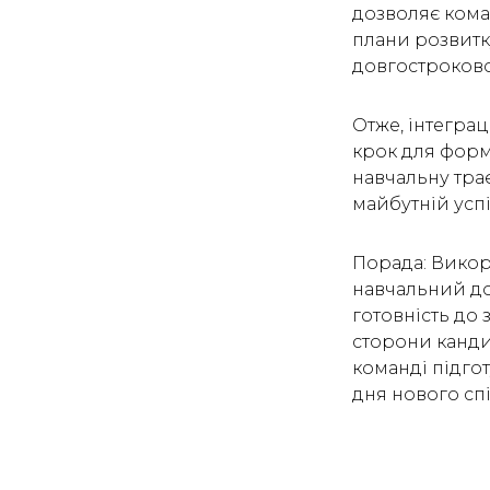
дозволяє кома
плани розвитк
довгостроков
Отже, інтеграц
крок для форм
навчальну трає
майбутній успіх
Порада: Викор
навчальний до
готовність до 
сторони кандид
команді підго
дня нового сп