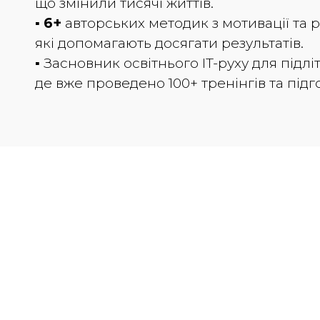
що змінили тисячі життів.
▪️
6+
авторських методик з мотивації та р
які допомагають досягати результатів.
▪️ Засновник освітнього IT-руху для підліт
де вже проведено 100+ тренінгів та підг