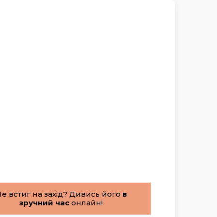
е встиг на захід? Дивись його
в
зручний час
онлайн!