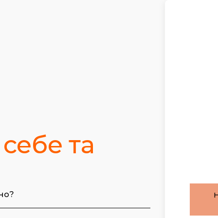
себе та
но?
Н