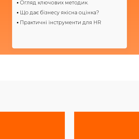
▪️ Огляд ключових мето
дик.
▪️ Що дає бізнесу якісна оцінка?
▪️ Практичні інструменти для HR