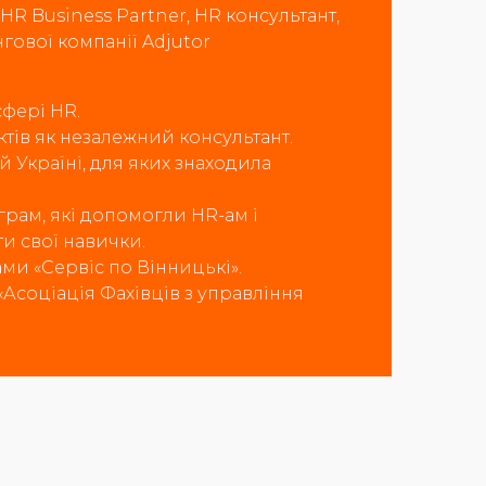
 HR Business Partner, HR консультант,
гової компанії Adjutor
 сфері HR
.
єктів як незалежний консультант
.
ій Україні, для яких знаходила
ограм, які допомогли HR-ам і
и свої навички
.
ами «Сервіс по Вінницькі»
.
 «Асоціація Фахівців з управління