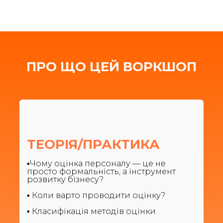
ПРО ЩО ЦЕЙ ВОРКШОП
ТЕОРІЯ/ПРАКТИКА
▪️Чому оцінка персоналу — це не
просто формальність, а інструмент
розвитку бізн
есу?
▪️ Коли варто проводити оці
нку?
▪️ Класифікація методів оці
нки.