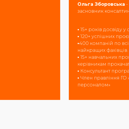
Ольга Зборовська
-
засновник консалтин
▪️ 15+ років досвіду у
▪️ 120+ успішних про
▪️400 компаній по вс
найкращих фахівців
.
▪️ 15+ навчальних пр
керівникам прокачат
▪️ Консультант прогр
▪️ Член правління ГО
персоналом
»