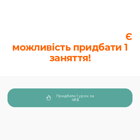
НАЙКРАЩІ УМОВИ ВІД
НАС
Цікавить окрема тема?
Є
можливість придбати 1
заняття!
Придбати 1 урок за
48$