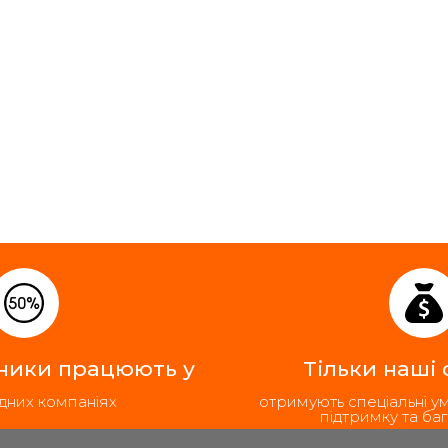
ники працюють у
Тільки наші
дних компаніях
отримують спеціальні у
підтримку та баг