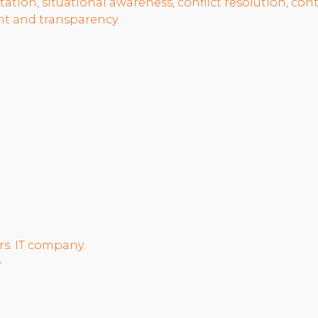
itation, situational awareness, conflict resolution, co
 and transparency.
rs. IT company.
e