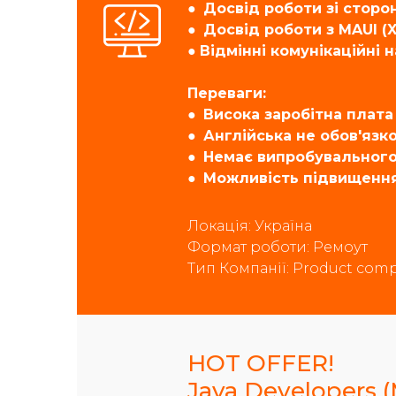
● Досвід роботи зі сторон
● Досвід роботи з MAUI (
●
Відмінні комунікаційні 
Переваги:
● Висока заробітна плата 
● Англійська не обов'язко
● Немає випробувального
● Можливість підвищення 
Локація: Україна
Формат роботи: Ремоут
Тип Компанії: Product comp
HOT OFFER!
Java Developers (