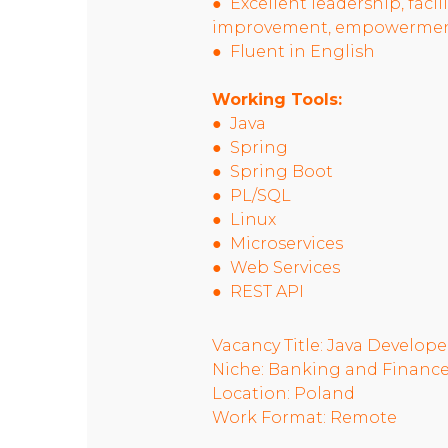
● Excellent leadership, facil
improvement, empowerment
● Fluent in English
Working Tools:
● Java
● Spring
● Spring Boot
● PL/SQL
● Linux
● Microservices
● Web Services
● REST API
Vacancy Title: Java Develope
Niche: Banking and Financ
Location: Poland
Work Format: Remote