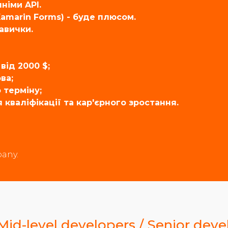
німи API.
Xamarin Forms) - буде плюсом.
навички.
від 2000 $;
ва;
 терміну;
кваліфікації та кар'єрного зростання.
any.
Mid-level developers / Senior deve