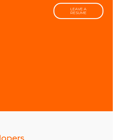
LEAVE A
RESUME
lopers