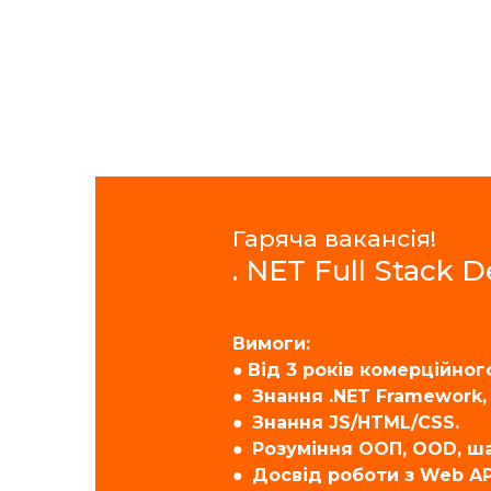
Гаряча вакансія!
. NET Full Stack 
Вимоги:
●
Від 3 років комерційног
● Знання .NET Framework, 
● Знання JS/HTML/CSS.
● Розуміння ООП, OOD, ш
● Досвід роботи з Web API