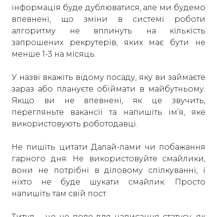
інформація буде дублюватися, але ми будемо
впевнені, що зміни в системі роботи
алгоритму не вплинуть на кількість
запрошених рекрутерів, яких має бути не
менше 1-3 на місяць.
У назві вкажіть відому посаду, яку ви займаєте
зараз або плануєте обіймати в майбутньому.
Якщо ви не впевнені, як це звучить,
перегляньте вакансії та напишіть ім’я, яке
використовують роботодавці.
Не пишіть цитати Далай-лами чи побажання
гарного дня. Не використовуйте смайлики,
вони не потрібні в діловому спілкуванні, і
ніхто не буде шукати смайлик. Просто
напишіть там свій пост.
Титул – це не поле для написання статусу, як