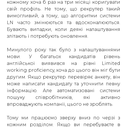
кожному хоча б раз на три місяці коригувати
свій профіль. Не тому, що рекрутер такий
вимогливий, а тому, що алгоритми системи
LN часто змінюються та вдосконалюються.
Бувають випадки, коли деякі налаштування
злітають і потребують оновлення.
Минулого року так було з налаштуваннями
мови. У багатьох кандидатів рівень
англійської виявився на рівні Limited
working proficiency, хоча до цього він міг бути
другим. Якщо рекрутер перевіряє анкету, він
може написати кандидату та уточнити певну
інформацію. Але автоматизовані системи
пошуку співробітників, які активно
впроваджують компанії, цього не зроблять.
Тому ми працюємо зверху вниз по черзі з
кожним розділом. Якщо ви перебуваєте в