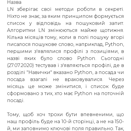
Назва
LN зберігає свої методи роботи в секреті.
Ніхто не знає, за яким принципом формується
список у відповідь на пошуковий запит.
Алгоритми LN змінюються майже щотижня.
Кілька місяців тому, коли в полі пошуку вгорі
писалося пошукове слово, наприклад, Python,
першими з'являлися профілі з позиціями, в
назві яких було слово Python. Сьогодні
(27.07.2020) тестував і з'являються профілі, де в
розділі "Навички" вказано Python, а посада чи
посада взагалі не враховувалися. Через
місяць це може змінитися, і список буде
сформовано з тих, хто має Python на поточній
посаді.
Тому, щоб хоч трохи бути впевненими, що
наш профіль буде на 10-й сторінці, а не на 150-
й, ми заповнимо ключові поля правильно. Так,