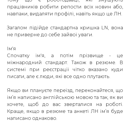
працівників робити репости всіх новин або,
навпаки, видаляти профілі, навіть якщо це ЛН.
Загалом підійде стандартна кришка LN, вона
не приверне до себе зайвої уваги.
Ім'я
Спочатку ім'я, а потім прізвище - це
міжнародний стандарт. Також в резюме. В
системі при реєстрації чітко вказано куди
писати, але є люди, які все одно плутають.
Якщо ви плануєте переїзд, переконайтеся, що
ім’я написано англійською мовою та так, як ви
хочете, щоб до вас зверталися на роботі.
Краще, якщо в резюме та анкеті ЛН ім’я буде
написано однаково.