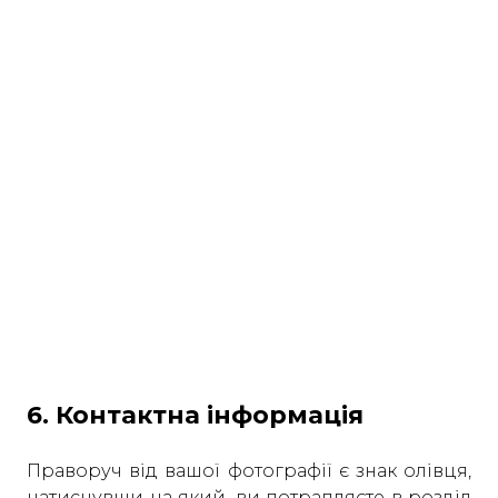
6. Контактна інформація
Праворуч від вашої фотографії є знак олівця,
натиснувши на який, ви потрапляєте в розділ