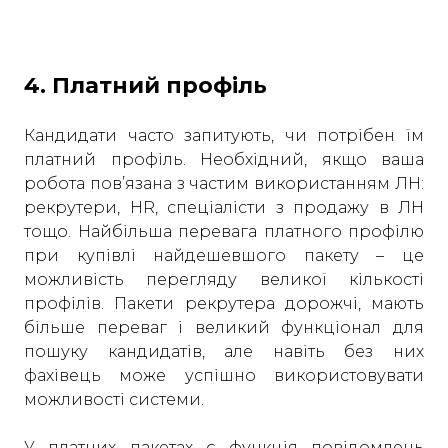
4. Платний профіль
Кандидати часто запитують, чи потрібен їм
платний профіль. Необхідний, якщо ваша
робота пов’язана з частим використанням ЛН:
рекрутери, HR, спеціалісти з продажу в ЛН
тощо. Найбільша перевага платного профілю
при купівлі найдешевшого пакету – це
можливість перегляду великої кількості
профілів. Пакети рекрутера дорожчі, мають
більше переваг і великий функціонал для
пошуку кандидатів, але навіть без них
фахівець може успішно використовувати
можливості системи.
У платних пакетах є функція повідомлень