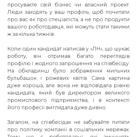
просуваєте свій бізнес чи власний проект.
Люди заходять у ваш профіль, щоб почитати
про вас як про спеціаліста, а не про продукти
вашого роботодавця, які можуть стати такими
ж за кілька тижнів.
Коли один кандидат написав у «ЛН», що шукає
роботу, він отримав багато переглядів
профілю і жодного запрошення на співбесіду.
На обкладинці було зображення мильних
бульбашок і рожевих квітів. Сама картина
дуже хороша, але вона не відповідала рівню
кандидата, який був директором великого
промислового підприємства, і в контексті
його професії виглядала дуже дивно.
Загалом, на співбесідах не забувайте питати
про політику компанії в соціальних мережах.
Тому що є роботодавці, які змушують