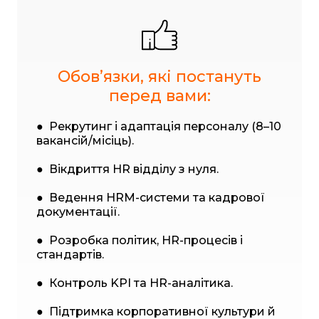
Обовʼязки, які постануть
перед вами:
● Рекрутинг і адаптація персоналу (8–10
вакансій/місіць).
● Вікдриття HR відділу з нуля.
● Ведення HRM-системи та кадрової
документації.
● Розробка політик, HR-процесів і
стандартів.
● Контроль KPI та HR-аналітика.
● Підтримка корпоративної культури й