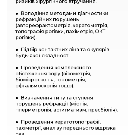
ризиків хірургічного втручання.
● Володіння методами діагностики
рефракційних порушень
(авторефрактометрія, кератометрія,
топографія рогівки, пахіметрія, ОКТ
рогівки).
● Підбір контактних лінз та окулярів
будь-якої складності.
● Проведення комплексного
обстеження зору (візометрія,
біомікроскопія, тонометрія,
офтальмоскопія тощо).
● Визначення типу та ступеня
порушень рефракції (міопія,
гіперметропія, астигматизм, пресбіопія).
● Проведення кератотопографії,
пахіметрії, аналізу переднього відрізка
ока.