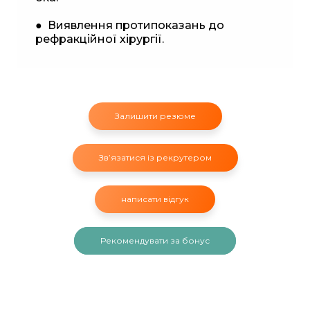
● Виявлення протипоказань до
рефракційної хірургії.
Залишити резюме
Звʼязатися із рекрутером
написати відгук
Рекомендувати за бонус