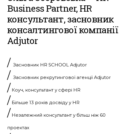
Business Partner, HR
консультант, засновник
консалтингової компанії
Аdjutor
/
Засновник HR SCHOOL Аdjutor
/
Засновник рекрутингової агенції Аdjutor
/
Коуч, консультант у сфері HR
/
Більше 13 років досвіду у HR
/
Незалежний консультант у більш ніж 60
проектах