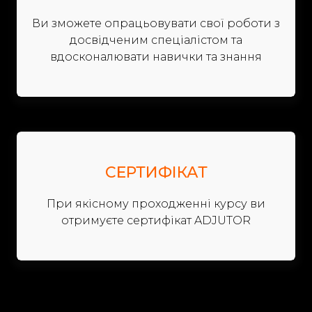
Ви зможете опрацьовувати свої роботи з
досвідченим спеціалістом та
вдосконалювати навички та знання
СЕРТИФІКАТ
При якісному проходженні курсу ви
отримуєте сертифікат ADJUTOR