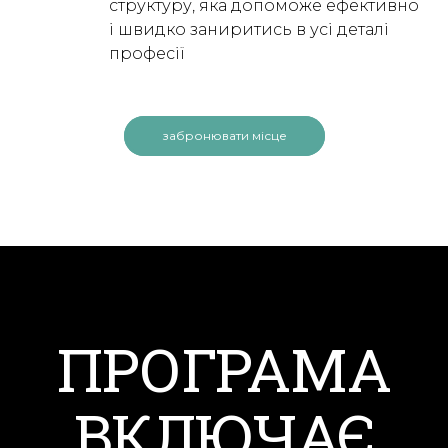
структуру, яка допоможе ефективно
і швидко заниритись в усі деталі
професії
забронювати місце
ПРОГРАМА
ВКЛЮЧАЄ