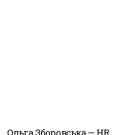
Ольга Зборовська
— HR