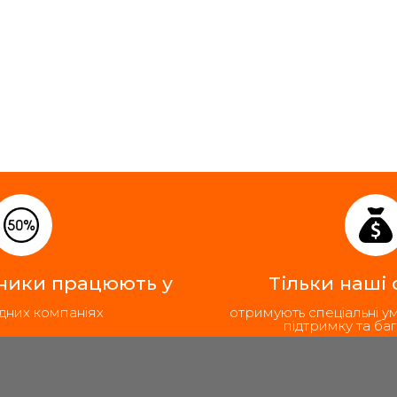
ники працюють у
Тільки наші
дних компаніях
отримують спеціальні у
підтримку та баг