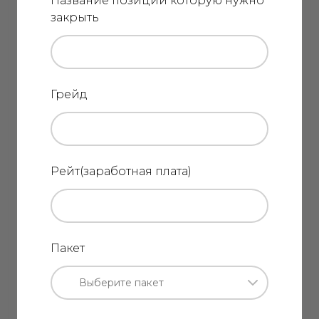
Название позиции которую нужно
закрыть
Грейд
Рейт(заработная плата)
Пакет